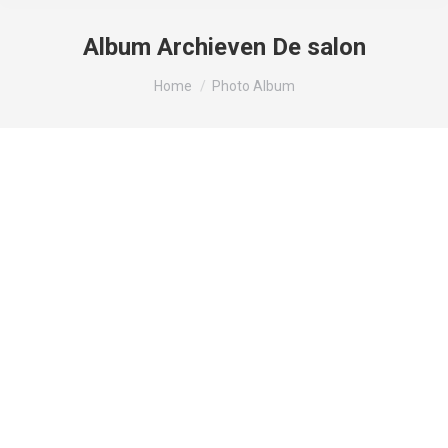
Album Archieven
De salon
Je bent hier:
Home
Photo Album